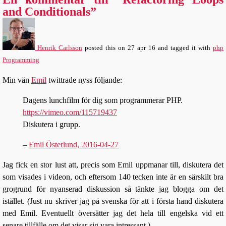
and Conditionals”
Henrik Carlsson
posted this
on
27 apr 16
and tagged it with
php
Programming
Min vän
Emil
twittrade nyss följande:
Dagens lunchfilm för dig som programmerar PHP.
https://vimeo.com/115719437
Diskutera i grupp.
–
Emil Österlund, 2016-04-27
Jag fick en stor lust att, precis som Emil uppmanar till, diskutera det
som visades i videon, och eftersom 140 tecken inte är en särskilt bra
grogrund för nyanserad diskussion så tänkte jag blogga om det
istället. (Just nu skriver jag på svenska för att i första hand diskutera
med Emil. Eventuellt översätter jag det hela till engelska vid ett
senare tillfälle om det visar sig vara intressant.)