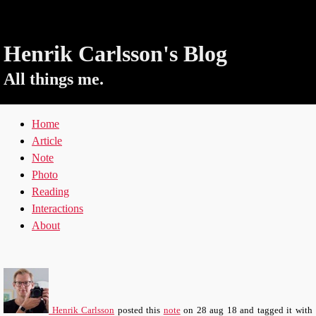
Henrik Carlsson's Blog
All things me.
Home
Article
Note
Photo
Reading
Interactions
About
Henrik Carlsson
posted this
note
on
28 aug 18
and tagged it with