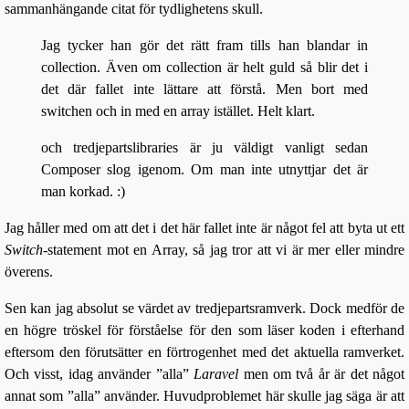
sammanhängande citat för tydlighetens skull.
Jag tycker han gör det rätt fram tills han blandar in
collection. Även om collection är helt guld så blir det i
det där fallet inte lättare att förstå. Men bort med
switchen och in med en array istället. Helt klart.
och tredjepartslibraries är ju väldigt vanligt sedan
Composer slog igenom. Om man inte utnyttjar det är
man korkad. :)
Jag håller med om att det i det här fallet inte är något fel att byta ut ett
Switch
-statement mot en Array, så jag tror att vi är mer eller mindre
överens.
Sen kan jag absolut se värdet av tredjepartsramverk. Dock medför de
en högre tröskel för förståelse för den som läser koden i efterhand
eftersom den förutsätter en förtrogenhet med det aktuella ramverket.
Och visst, idag använder ”alla”
Laravel
men om två år är det något
annat som ”alla” använder. Huvudproblemet här skulle jag säga är att