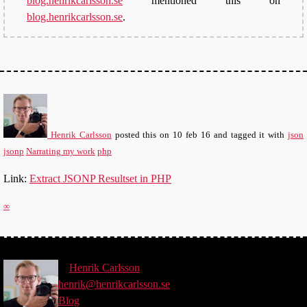
blog.henrikcarlsson.se
mentioned this on
blog.henrikcarlsson.se
.
Henrik Carlsson
posted this
on
10 feb 16
and tagged it with
json
jsonp
Narrating my work
php
Link:
Extract JSONP Resultset in PHP
∞
©
Henrik
Carlsson
henrik@henrikcarlsson.se
Blog