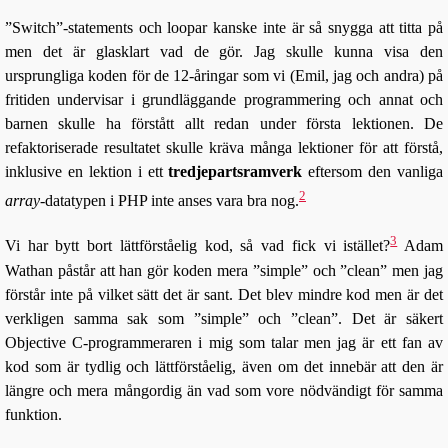
”Switch”-statements och loopar kanske inte är så snygga att titta på
men det är glasklart vad de gör. Jag skulle kunna visa den
ursprungliga koden för de 12-åringar som vi (Emil, jag och andra) på
fritiden undervisar i grundläggande programmering och annat och
barnen skulle ha förstått allt redan under första lektionen. De
refaktoriserade resultatet skulle kräva många lektioner för att förstå,
inklusive en lektion i ett
tredjepartsramverk
eftersom den vanliga
2
array
-datatypen i PHP inte anses vara bra nog.
3
Vi har bytt bort lättförståelig kod, så vad fick vi istället?
Adam
Wathan påstår att han gör koden mera ”simple” och ”clean” men jag
förstår inte på vilket sätt det är sant. Det blev mindre kod men är det
verkligen samma sak som ”simple” och ”clean”. Det är säkert
Objective C-programmeraren i mig som talar men jag är ett fan av
kod som är tydlig och lättförståelig, även om det innebär att den är
längre och mera mångordig än vad som vore nödvändigt för samma
funktion.