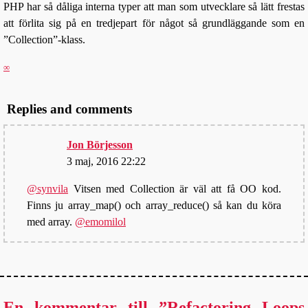
PHP har så dåliga interna typer att man som utvecklare så lätt frestas
att förlita sig på en tredjepart för något så grundläggande som en
”Collection”-klass.
∞
Replies and comments
Jon Börjesson
3 maj, 2016 22:22
@synvila
Vitsen med Collection är väl att få OO kod.
Finns ju array_map() och array_reduce() så kan du köra
med array.
@emomilol
En kommentar till ”Refactoring Loops