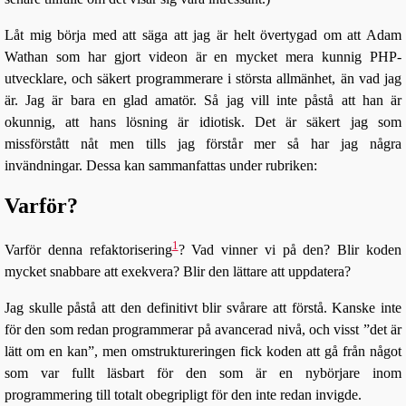
Låt mig börja med att säga att jag är helt övertygad om att Adam
Wathan som har gjort videon är en mycket mera kunnig PHP-
utvecklare, och säkert programmerare i största allmänhet, än vad jag
är. Jag är bara en glad amatör. Så jag vill inte påstå att han är
okunnig, att hans lösning är idiotisk. Det är säkert jag som
missförstått nåt men tills jag förstår mer så har jag några
invändningar. Dessa kan sammanfattas under rubriken:
Varför?
1
Varför denna refaktorisering
? Vad vinner vi på den? Blir koden
mycket snabbare att exekvera? Blir den lättare att uppdatera?
Jag skulle påstå att den definitivt blir svårare att förstå. Kanske inte
för den som redan programmerar på avancerad nivå, och visst ”det är
lätt om en kan”, men omstruktureringen fick koden att gå från något
som var fullt läsbart för den som är en nybörjare inom
programmering till totalt obegripligt för den inte redan invigde.