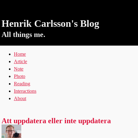
Henrik Carlsson's Blog
All things me.
Home
Article
Note
Photo
Reading
Interactions
About
Att uppdatera eller inte uppdatera