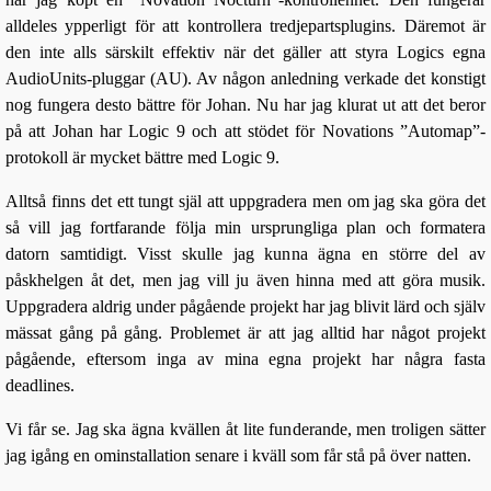
alldeles ypperligt för att kontrollera tredjepartsplugins. Däremot är
den inte alls särskilt effektiv när det gäller att styra Logics egna
AudioUnits-pluggar (AU). Av någon anledning verkade det konstigt
nog fungera desto bättre för Johan. Nu har jag klurat ut att det beror
på att Johan har Logic 9 och att stödet för Novations ”Automap”-
protokoll är mycket bättre med Logic 9.
Alltså finns det ett tungt själ att uppgradera men om jag ska göra det
så vill jag fortfarande följa min ursprungliga plan och formatera
datorn samtidigt. Visst skulle jag kunna ägna en större del av
påskhelgen åt det, men jag vill ju även hinna med att göra musik.
Uppgradera aldrig under pågående projekt har jag blivit lärd och själv
mässat gång på gång. Problemet är att jag alltid har något projekt
pågående, eftersom inga av mina egna projekt har några fasta
deadlines.
Vi får se. Jag ska ägna kvällen åt lite funderande, men troligen sätter
jag igång en ominstallation senare i kväll som får stå på över natten.