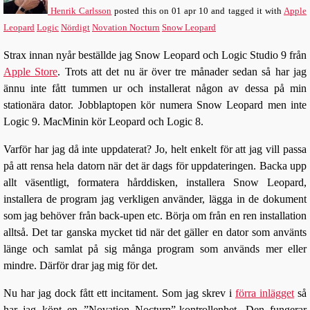
Henrik Carlsson
posted this
on
01 apr 10
and tagged it with
Apple
Leopard
Logic
Nördigt
Novation Nocturn
Snow Leopard
Strax innan nyår beställde jag Snow Leopard och Logic Studio 9 från
Apple Store
. Trots att det nu är över tre månader sedan så har jag
ännu inte fått tummen ur och installerat någon av dessa på min
stationära dator. Jobblaptopen kör numera Snow Leopard men inte
Logic 9. MacMinin kör Leopard och Logic 8.
Varför har jag då inte uppdaterat? Jo, helt enkelt för att jag vill passa
på att rensa hela datorn när det är dags för uppdateringen. Backa upp
allt väsentligt, formatera hårddisken, installera Snow Leopard,
installera de program jag verkligen använder, lägga in de dokument
som jag behöver från back-upen etc. Börja om från en ren installation
alltså. Det tar ganska mycket tid när det gäller en dator som använts
länge och samlat på sig många program som används mer eller
mindre. Därför drar jag mig för det.
Nu har jag dock fått ett incitament. Som jag skrev i
förra inlägget
så
har jag köpt en ”Novation Nocturn”-kontrollenhet. Den fungerar