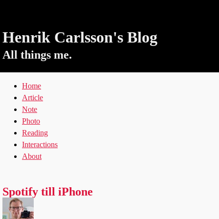
Henrik Carlsson's Blog
All things me.
Home
Article
Note
Photo
Reading
Interactions
About
Spotify till iPhone