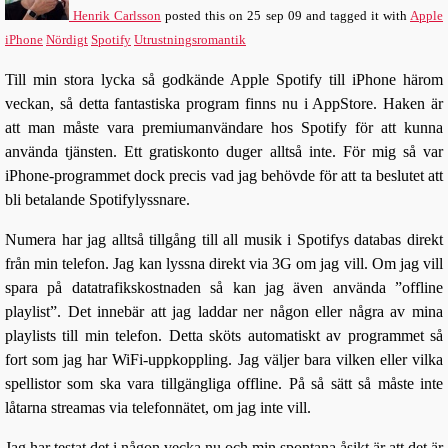
Henrik Carlsson
posted this
on
25 sep 09
and tagged it with
Apple
iPhone
Nördigt
Spotify
Utrustningsromantik
Till min stora lycka så godkände Apple Spotify till iPhone härom
veckan, så detta fantastiska program finns nu i AppStore. Haken är
att man måste vara premiumanvändare hos Spotify för att kunna
använda tjänsten. Ett gratiskonto duger alltså inte. För mig så var
iPhone-programmet dock precis vad jag behövde för att ta beslutet att
bli betalande Spotifylyssnare.
Numera har jag alltså tillgång till all musik i Spotifys databas direkt
från min telefon. Jag kan lyssna direkt via 3G om jag vill. Om jag vill
spara på datatrafikskostnaden så kan jag även använda ”offline
playlist”. Det innebär att jag laddar ner någon eller några av mina
playlists till min telefon. Detta sköts automatiskt av programmet så
fort som jag har WiFi-uppkoppling. Jag väljer bara vilken eller vilka
spellistor som ska vara tillgängliga offline. På så sätt så måste inte
låtarna streamas via telefonnätet, om jag inte vill.
Jag har testat det i någon vecka nu och min spontana åsikt är att det är