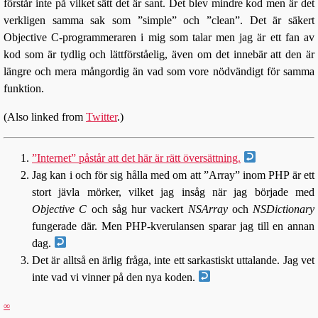
förstår inte på vilket sätt det är sant. Det blev mindre kod men är det
verkligen samma sak som ”simple” och ”clean”. Det är säkert
Objective C-programmeraren i mig som talar men jag är ett fan av
kod som är tydlig och lättförståelig, även om det innebär att den är
längre och mera mångordig än vad som vore nödvändigt för samma
funktion.
(Also linked from
Twitter
.)
”Internet” påstår att det här är rätt översättning.
Jag kan i och för sig hålla med om att ”Array” inom PHP är ett
stort jävla mörker, vilket jag insåg när jag började med
Objective C
och såg hur vackert
NSArray
och
NSDictionary
fungerade där. Men PHP-kverulansen sparar jag till en annan
dag.
Det är alltså en ärlig fråga, inte ett sarkastiskt uttalande. Jag vet
inte vad vi vinner på den nya koden.
∞