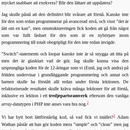
mycket snabbare att exekvera? Blir den lättare att uppdatera?
Jag skulle påstå att den definitivt blir svårare att förstå. Kanske inte
för den som redan programmerar på avancerad nivå, och visst ”det är
lätt om en kan”, men omstruktureringen fick koden att gå från något
som var fullt läsbart för den som är en nybörjare inom
programmering till totalt obegripligt för den inte redan invigde.
”Switch”-statements och loopar kanske inte är så snygga att titta på
men det är glasklart vad de gör. Jag skulle kunna visa den
ursprungliga koden för de 12-åringar som vi (Emil, jag och andra) på
fritiden undervisar i grundläggande programmering och annat och
barnen skulle ha förstått allt redan under första lektionen. De
refaktoriserade resultatet skulle kräva många lektioner för att förstå,
inklusive en lektion i ett
tredjepartsramverk
eftersom den vanliga
2
array
-datatypen i PHP inte anses vara bra nog.
3
Vi har bytt bort lättförståelig kod, så vad fick vi istället?
Adam
Wathan påstår att han gör koden mera ”simple” och ”clean” men jag