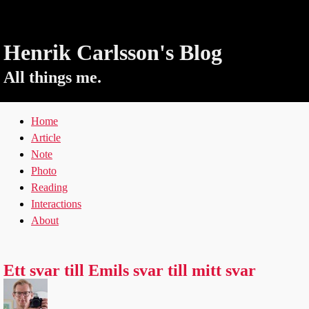
Henrik Carlsson's Blog
All things me.
Home
Article
Note
Photo
Reading
Interactions
About
Ett svar till Emils svar till mitt svar