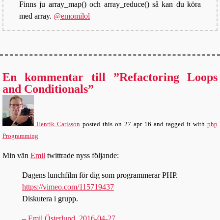
Finns ju array_map() och array_reduce() så kan du köra
med array.
@emomilol
En kommentar till ”Refactoring Loops
and Conditionals”
Henrik Carlsson
posted this
on
27 apr 16
and tagged it with
php
Programming
Min vän
Emil
twittrade nyss följande:
Dagens lunchfilm för dig som programmerar PHP.
https://vimeo.com/115719437
Diskutera i grupp.
–
Emil Österlund, 2016-04-27