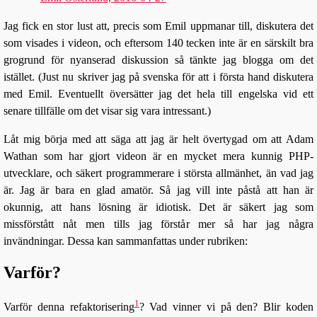
Jag fick en stor lust att, precis som Emil uppmanar till, diskutera det
som visades i videon, och eftersom 140 tecken inte är en särskilt bra
grogrund för nyanserad diskussion så tänkte jag blogga om det
istället. (Just nu skriver jag på svenska för att i första hand diskutera
med Emil. Eventuellt översätter jag det hela till engelska vid ett
senare tillfälle om det visar sig vara intressant.)
Låt mig börja med att säga att jag är helt övertygad om att Adam
Wathan som har gjort videon är en mycket mera kunnig PHP-
utvecklare, och säkert programmerare i största allmänhet, än vad jag
är. Jag är bara en glad amatör. Så jag vill inte påstå att han är
okunnig, att hans lösning är idiotisk. Det är säkert jag som
missförstått nåt men tills jag förstår mer så har jag några
invändningar. Dessa kan sammanfattas under rubriken:
Varför?
1
Varför denna refaktorisering
? Vad vinner vi på den? Blir koden