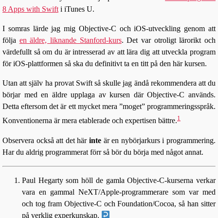
8 Apps with Swift
i iTunes U.
I somras lärde jag mig Objective-C och iOS-utveckling genom att
följa
en äldre, liknande Stanford-kurs
. Det var otroligt lärorikt och
värdefullt så om du är intresserad av att lära dig att utveckla program
för iOS-plattformen så ska du definitivt ta en titt på den här kursen.
Utan att själv ha provat Swift så skulle jag ändå rekommendera att du
börjar med en äldre upplaga av kursen där Objective-C används.
Detta eftersom det är ett mycket mera ”moget” programmeringsspråk.
1
Konventionerna är mera etablerade och expertisen bättre.
Observera också att det här
inte
är en nybörjarkurs i programmering.
Har du aldrig programmerat förr så bör du börja med något annat.
Paul Hegarty som höll de gamla Objective-C-kurserna verkar
vara en gammal NeXT/Apple-programmerare som var med
och tog fram Objective-C och Foundation/Cocoa, så han sitter
på verklig experkunskap.