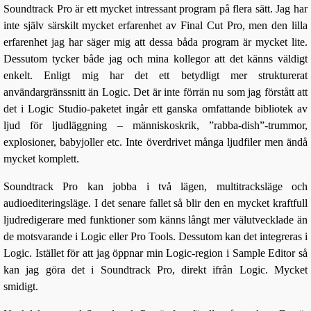
Soundtrack Pro är ett mycket intressant program på flera sätt. Jag har
inte själv särskilt mycket erfarenhet av Final Cut Pro, men den lilla
erfarenhet jag har säger mig att dessa båda program är mycket lite.
Dessutom tycker både jag och mina kollegor att det känns väldigt
enkelt. Enligt mig har det ett betydligt mer strukturerat
användargränssnitt än Logic. Det är inte förrän nu som jag förstått att
det i Logic Studio-paketet ingår ett ganska omfattande bibliotek av
ljud för ljudläggning – människoskrik, ”rabba-dish”-trummor,
explosioner, babyjoller etc. Inte överdrivet många ljudfiler men ändå
mycket komplett.
Soundtrack Pro kan jobba i två lägen, multitracksläge och
audioediteringsläge. I det senare fallet så blir den en mycket kraftfull
ljudredigerare med funktioner som känns långt mer välutvecklade än
de motsvarande i Logic eller Pro Tools. Dessutom kan det integreras i
Logic. Istället för att jag öppnar min Logic-region i Sample Editor så
kan jag göra det i Soundtrack Pro, direkt ifrån Logic. Mycket
smidigt.