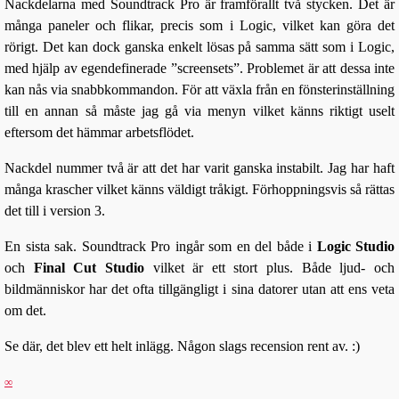
Nackdelarna med Soundtrack Pro är framförallt två stycken. Det är
många paneler och flikar, precis som i Logic, vilket kan göra det
rörigt. Det kan dock ganska enkelt lösas på samma sätt som i Logic,
med hjälp av egendefinerade ”screensets”. Problemet är att dessa inte
kan nås via snabbkommandon. För att växla från en fönsterinställning
till en annan så måste jag gå via menyn vilket känns riktigt uselt
eftersom det hämmar arbetsflödet.
Nackdel nummer två är att det har varit ganska instabilt. Jag har haft
många krascher vilket känns väldigt tråkigt. Förhoppningsvis så rättas
det till i version 3.
En sista sak. Soundtrack Pro ingår som en del både i
Logic Studio
och
Final Cut Studio
vilket är ett stort plus. Både ljud- och
bildmänniskor har det ofta tillgängligt i sina datorer utan att ens veta
om det.
Se där, det blev ett helt inlägg. Någon slags recension rent av. :)
∞