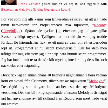
Henrik Carlsson
posted this
on
21 sep 09
and tagged it with
Betatestning
Melodyne
Nördigt
Programvara
Record
För vad som inte alls känns som längesedan så skrev jag att jag hade
blivit beta-testare för Propellerheads nya mjukvara, ”
Record
”
(
blogginlägg
). Spännande tyckte jag eftersom jag tidigare gillat
Reason väldigt mycket. Tydligen har mer tid än vad jag trodde
förflutit för häromdagen fick jag ett mail av dem om att testperioden
löpt ut. Programmet är nu släppt kommersiellt. Kul för dem men
tråkigt för mig eftersom jag i princip bara hunnit starta programmet.
Jag har inte hunnit testa det särskilt mycket, inte lärt mig dess för- och
nackdelar eller någonting.
Dock fick jag en annan chans att betatesta något annat. I förra veckan
kom ett e-mail från Celemony, tillverkare av mjukvaran ”
Melodyne
”.
De erbjöd mig som tidigare kund att betatesta den nya Melodyne-
versionen. Det kan bli riktigt spännande eftersom Melodyne är något
jag har användning av, till skillnad från Record som mest hade varit
kul att testa.