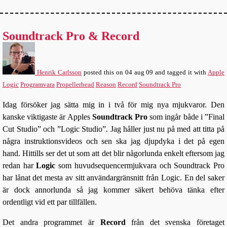
Soundtrack Pro & Record
Henrik Carlsson
posted this
on
04 aug 09
and tagged it with
Apple
Logic
Programvara
Propellerhead
Reason
Record
Soundtrack Pro
Idag försöker jag sätta mig in i två för mig nya mjukvaror. Den
kanske viktigaste är Apples
Soundtrack Pro
som ingår både i ”Final
Cut Studio” och ”Logic Studio”. Jag håller just nu på med att titta på
några instruktionsvideos och sen ska jag djupdyka i det på egen
hand. Hittills ser det ut som att det blir någorlunda enkelt eftersom jag
redan har
Logic
som huvudsequencermjukvara och Soundtrack Pro
har lånat det mesta av sitt användargränsnitt från Logic. En del saker
är dock annorlunda så jag kommer säkert behöva tänka efter
ordentligt vid ett par tillfällen.
Det andra programmet är
Record
från det svenska företaget